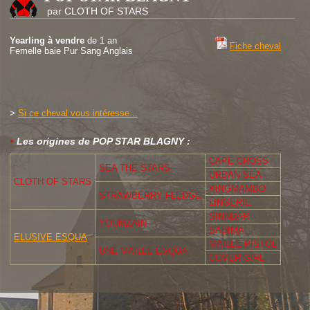
par CLOTH OF STARS
Yearling à vendre
de 1 an
Fiche cheval
Femelle baie Pur Sang Anglais
>
Si ce cheval vous intéresse...
Les origines de POP STAR BLAGNY :
CAPE CROSS
SEA THE STARS
URBAN SEA
CLOTH OF STARS
KINGMAMBO
STRAWBERRY FLEDGE
LINGERIE
SINNDAR
YOUMZAIN
SADIMA
ELUSIVE ESQUA
MAILLE PISTOL
UNE MAILLE ESQUA
COVER GIRL