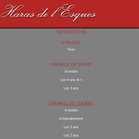
Haras de l'Esques
PRÉSENTATION
ETALONS
Tous
CHEVAUX DE SPORT
A vendre
Les 4 ans et +
Les 3 ans
CHEVAUX DE COURSE
A vendre
A l'entrainement
Les 3 ans
Les 2 ans