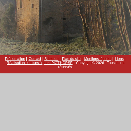
Présentation
|
Contact
|
Situation
|
Plan du site
|
Mentions légales
|
Liens
|
Réalisation et mises à jour : PICT'HORSE
| Copyright © 2026 - Tous droits
réservés.