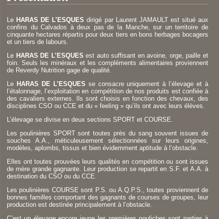
Le
HARAS DE L’ESQUES
dirigé par Laurent JAMAULT est situé aux
confins du Calvados à deux pas de la Manche, sur un territoire de
cinquante hectares répartis pour deux tiers en bons herbages bocagers
et un tiers de labours.
Le
HARAS DE L’ESQUES
est auto suffisant en avoine, orge, paille et
foin. Seuls les minéraux et les compléments alimentaires proviennent
de Reverdy Nutrition gage de qualité.
Le
HARAS DE L’ESQUES
se consacre uniquement à l’élevage et à
l’étalonnage, l’exploitation en compétition de nos produits est confiée à
des cavaliers externes. Ils sont choisis en fonction des chevaux, des
disciplines CSO ou CCE et du « feeling » qu’ils ont avec leurs élèves.
L’élevage se divise en deux sections SPORT et COURSE.
Les poulinières SPORT sont toutes près du sang souvent issues de
souches A.A., méticuleusement sélectionnées sur leurs origines,
modèles, aplombs, tissus et bien évidemment aptitude à l’obstacle.
Elles ont toutes prouvées leurs qualités en compétition ou sont issues
de mère grande gagnante. Leur production se repartit en S.F. et A.A. à
destination du CSO ou du CCE.
Les poulinières COURSE sont P.S. ou A.Q.P.S., toutes proviennent de
bonnes familles comportant des gagnants de courses de groupes, leur
production est destinée principalement à l’obstacle.
C’est un élevage encore jeune les premières pouliches sont parties à