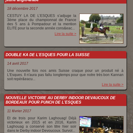
18 décembre 2017
CESTUY LA DE L’ESQUES s’adjuge la
3ème place du championnat de France
des 5 ans à Pompadour et la mention
ELITE pour la seconde année cons&eac...
Lire la suite >
DOUBLE KA DE L'ESQUES POUR LA SUISSE
14 avril 2017
Une nouvelle fois nos amis Suisse craque pour un produit né à
L'Esques. Il n'aura pas fallu longtemps pour que notre trés bon Kannan
soit repér&eacu...
Lire la suite >
NOUVELLE VICTOIRE AU DERBY INDOOR DEVAUCOUX DE
BORDEAUX POUR PUNCH DE L'ESQUES
11 février 2017
Et de trois pour Karim Laghouag! Déjà
victorieux en 2015 et en 2016, Karim
Laghouag a conservé son titre hier soir
dans le Derby indoor Devoucoux. Survol...