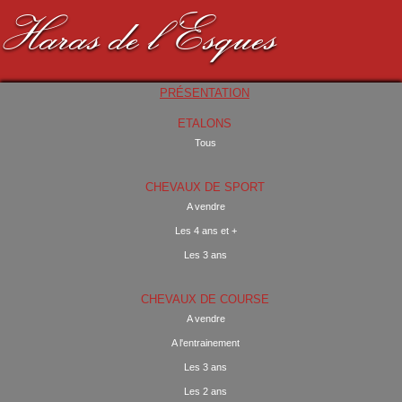
Haras de l'Esques
PRÉSENTATION
ETALONS
Tous
CHEVAUX DE SPORT
A vendre
Les 4 ans et +
Les 3 ans
CHEVAUX DE COURSE
A vendre
A l'entrainement
Les 3 ans
Les 2 ans