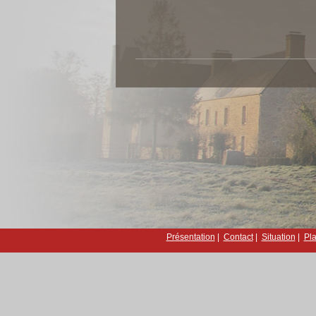
Présentation
|
Contact
|
Situation
|
Pla