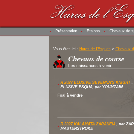
Haras de l'Es
Présentation
Etalons
Chevaux de s
Vous êtes ici :
Haras de l'Esques
>
Chevaux d
Chevaux de course
Les naissances à venir
R 2027 ELUSIVE SEVENNA'S KNIGHT
,
ELUSIVE ESQUA
, par
YOUMZAIN
Foal à vendre
R 2027 KALAMATA ZARAKEM
, par
ZAR
MASTERSTROKE