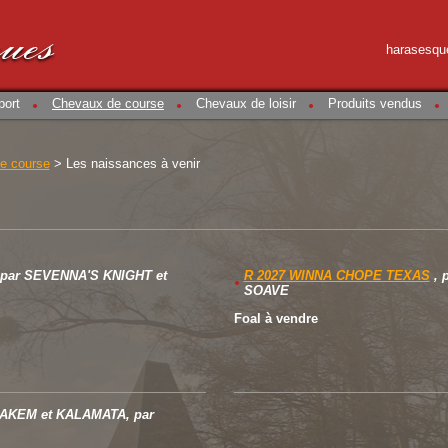
ques
harasesqu
port
Chevaux de course
Chevaux de loisir
Produits vendus
e course
>
Les naissances à venir
 par
SEVENNA'S KNIGHT
et
R 2027 WINNA CHOPE TEXAS
, 
SOAVE
Foal à vendre
AKEM
et
KALAMATA
, par