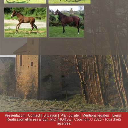
Présentation
|
Contact
|
Situation
|
Plan du site
|
Mentions légales
|
Liens
|
Réalisation et mises à jour : PICT'HORSE
| Copyright © 2026 - Tous droits
réservés.