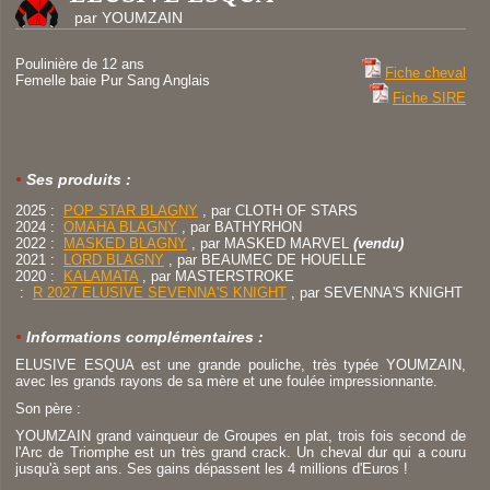
par YOUMZAIN
Poulinière de 12 ans
Fiche cheval
Femelle baie Pur Sang Anglais
Fiche SIRE
Ses produits :
2025 :
POP STAR BLAGNY
, par
CLOTH OF STARS
2024 :
OMAHA BLAGNY
, par
BATHYRHON
2022 :
MASKED BLAGNY
, par
MASKED MARVEL
(vendu)
2021 :
LORD BLAGNY
, par
BEAUMEC DE HOUELLE
2020 :
KALAMATA
, par
MASTERSTROKE
:
R 2027 ELUSIVE SEVENNA'S KNIGHT
, par
SEVENNA'S KNIGHT
Informations complémentaires :
ELUSIVE ESQUA est une grande pouliche, très typée YOUMZAIN,
avec les grands rayons de sa mère et une foulée impressionnante.
Son père :
YOUMZAIN grand vainqueur de Groupes en plat, trois fois second de
l'Arc de Triomphe est un très grand crack. Un cheval dur qui a couru
jusqu'à sept ans. Ses gains dépassent les 4 millions d'Euros !