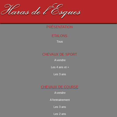
Haras de l'Esques
PRÉSENTATION
ETALONS
Tous
CHEVAUX DE SPORT
A vendre
Les 4 ans et +
Les 3 ans
CHEVAUX DE COURSE
A vendre
A l'entrainement
Les 3 ans
Les 2 ans