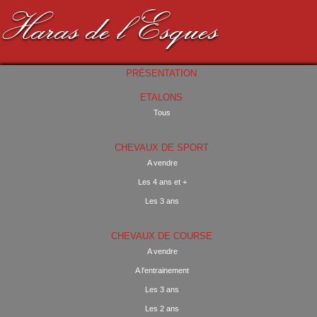
Haras de l'Esques
PRÉSENTATION
ETALONS
Tous
CHEVAUX DE SPORT
A vendre
Les 4 ans et +
Les 3 ans
CHEVAUX DE COURSE
A vendre
A l'entrainement
Les 3 ans
Les 2 ans