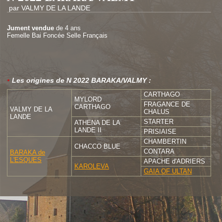
par VALMY DE LA LANDE
Jument vendue
de 4 ans
Femelle Bai Foncée Selle Français
Les origines de N 2022 BARAKA/VALMY :
CARTHAGO
MYLORD
FRAGANCE DE
CARTHAGO
VALMY DE LA
CHALUS
LANDE
STARTER
ATHENA DE LA
LANDE II
PRISIAISE
CHAMBERTIN
CHACCO BLUE
CONTARA
BARAKA de
L'ESQUES
APACHE d'ADRIERS
KAROLEVA
GAIA OF ULTAN