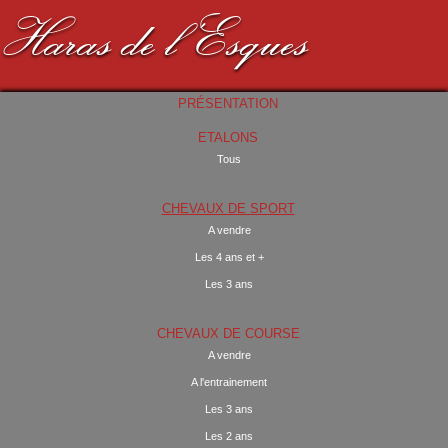
Haras de l'Esques
PRÉSENTATION
ETALONS
Tous
CHEVAUX DE SPORT
A vendre
Les 4 ans et +
Les 3 ans
CHEVAUX DE COURSE
A vendre
A l'entrainement
Les 3 ans
Les 2 ans