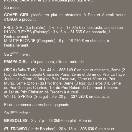
PISTOL JACK
9
v. et 23 p. à Auteuil pour
312 670 €
.
Sa mère :
COVER GIRL
placée en plat et obstacles à Pau et Auteuil soeur
d'
URGA
a produit :
FREE GIRL (Le Balafré) : 1 v. 7 p. - 17 925 € en obstacle, accidentée.
IN YOUR EYES (Raintrap) : 3 v. 6 p. - 51 565 € en obstacle, à
l’entraînement.
MINUTE BLONDE (Capgarde) : 6 p. - 19 270 € en obstacle, à
l’entraînement.
ème
Sa 2
mère :
PAMPA GIRL
: n'a pas couru, elle est mère de :
URGA
(Baby Turk) : 9 v. 44 p. -
868 149 €
en plat et obstacle, 3ème (2
fois) du Grand steeple Chase de Paris, 2ème et 3ème du Prix La Haye
Jousselin, 2ème (2 fois) du Prix Troytown, 2ème et 3ème du Prix
Murat, 3ème (2 fois) du Prix Ingré, 3ème (3 fois) du Héros XII, 3ème
du Prix Georges Courtois, 1er du Prix Robert de Clermont Tonnerre
et 1er du Prix Christian de Tredern à Auteuil.
WHITE SPRING (Snurge) : 9 v. 20 p. -
127 520 €
en obstacle.
Et de nombreux autres bons gagnants.
ème
Sa 3
mère :
BRESOLLES
: 3 v. 7 p. - 44 058 € en plat. Mère de :
EL TRIUNFO
(Ile de Bourbon) : 20 v. 18 p. -
803 636 €
en plat et