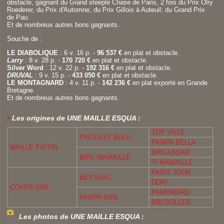
obstacle, gagnant du Grand steeple Chase de Paris, 2 fois du Prix Olry
Roederer, du Prix d'Automne, du Prix Gillois à Auteuil; du Grand Prix
de Pau.
Et de nombreux autres bons gagnants.
Souche de :
LE DIABOLIQUE
: 6 v. 16 p. -
96 537 €
en plat et obstacle.
Larry
: 8 v. 28 p. -
170 720 €
en plat et obstacle.
Silver Word
: 12 v. 22 p. -
192 316 €
en plat et obstacle.
DRUVAL
: 9 v. 15 p. -
433 050 €
en plat et obstacle.
LE MONTAGNARD
: 4 v. 11 p. -
142 236 €
en plat exporté en Grande
Bretagne.
Et de nombreux autres bons gagnants.
Les origines de UNE MAILLE ESQUA :
TOP VILLE
PISTOLET BLEU
PAMPA BELLA
MAILLE PISTOL
BRICASSAR
BRIC MAMAILLE
TI MAMAILLE
PARIS JOUR
BEYSSAC
DORI
COVER GIRL
PAMPABIRD
PAMPA GIRL
BRESOLLES
Les photos de UNE MAILLE ESQUA :