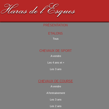
Haras de l'Esques
PRÉSENTATION
ETALONS
Tous
CHEVAUX DE SPORT
A vendre
Les 4 ans et +
Les 3 ans
CHEVAUX DE COURSE
A vendre
A l'entrainement
Les 3 ans
Les 2 ans